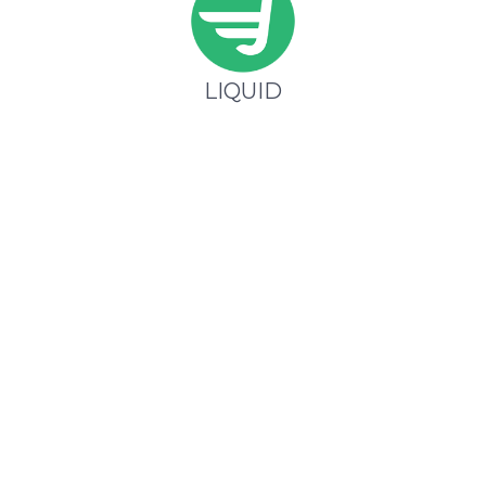
LIQUID
Jafood Class
VIA S.PAOLO 10 POZZUOLI NAPOLI Pozzuoli (NA) 80078
Ricevi alle 19:50
Jafood sul tuo smartphone!
Scarica la nostra app!.
Iscriviti alla newsletter
Iscriviti
Dichiaro di aver letto e di accettare la
privacy policy
presente sul sito ed autorizzo inoltre il trattamento dei miei
dati personali secondo la Sezione 13 del Decreto